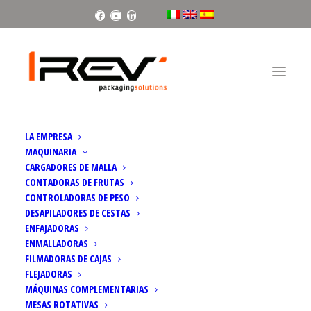
Facebook
Youtube
Linkedin
Inicio
Scorpion | Doble rellenadora de cajas con cestas
LA EMPRESA
MAQUINARIA
CARGADORES DE MALLA
CONTADORAS DE FRUTAS
CONTROLADORAS DE PESO
DESAPILADORES DE CESTAS
ENFAJADORAS
ENMALLADORAS
FILMADORAS DE CAJAS
FLEJADORAS
MÁQUINAS COMPLEMENTARIAS
MESAS ROTATIVAS