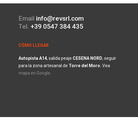
Email
info@revsrl.com
Tel.
+39 0547 384 435
CÓMO LLEGAR
Autopista A14
, salida peaje
CESENA
NORD
, seguir
para la zona artesanal de
Torre
del
Moro.
V
ea
mapa en Google
.
 CIF n.° 03668390408 · REA n.° 310750 · PEC
revpackagingsrl@pec.it
·
Pri