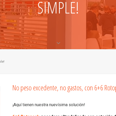
SIMPLE!
le!
No peso excedente, no gastos, con 6+6 Roto
¡Aquí tienen nuestra nuevísima solución!