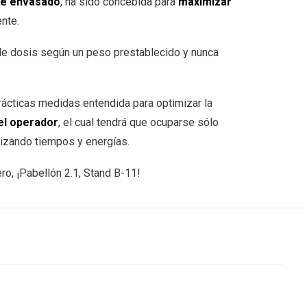
de envasado
, ha sido concebida para
maximizar
nte.
de dosis según un peso prestablecido y nunca
rácticas medidas entendida para optimizar la
del operador
, el cual tendrá que ocuparse sólo
izando tiempos y energías.
ero, ¡Pabellón 2.1, Stand B-11!