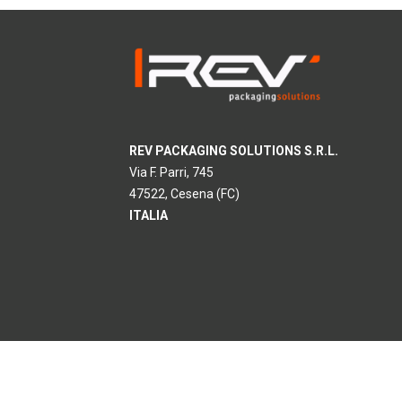
REV PACKAGING SOLUTIONS S.R.L.
Via F. Parri, 745
47522, Cesena (FC)
ITALIA
REV Packaging Solutions S.r.l. ·