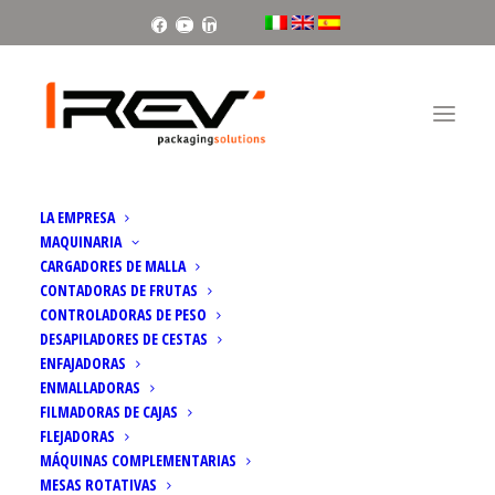
Facebook
Youtube
Linkedin
LA EMPRESA
MAQUINARIA
CARGADORES DE MALLA
CONTADORAS DE FRUTAS
CONTROLADORAS DE PESO
P-PACK SE CONVIERTE EN UN
DESAPILADORES DE CESTAS
ENFAJADORAS
MODELO REGISTRADO EN LA UE
ENMALLADORAS
FILMADORAS DE CAJAS
FLEJADORAS
MÁQUINAS COMPLEMENTARIAS
MESAS ROTATIVAS