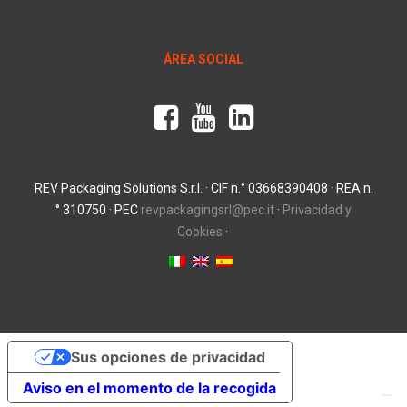
ÁREA SOCIAL
REV Packaging Solutions S.r.l. · CIF n.° 03668390408 · REA n.
° 310750 · PEC
revpackagingsrl@pec.it
·
Privacidad y
Cookies
·
Sus opciones de privacidad
Aviso en el momento de la recogida