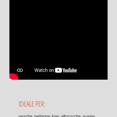
IDEALE PER:
pesche, nettarine, kiwi, albicocche, susine,