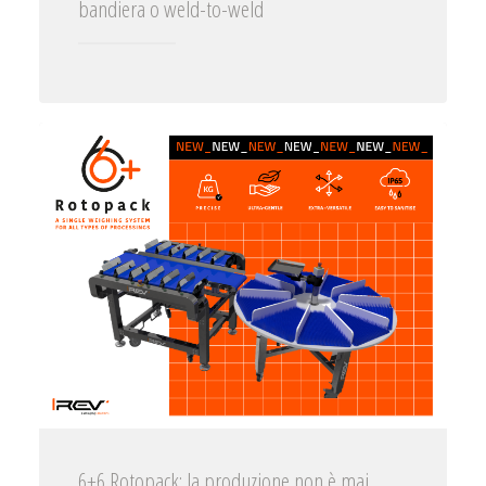
bandiera o weld-to-weld
6+6 Rotopack: la produzione non è mai