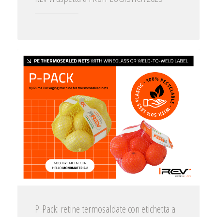
P-Pack: retine termosaldate con etichetta a