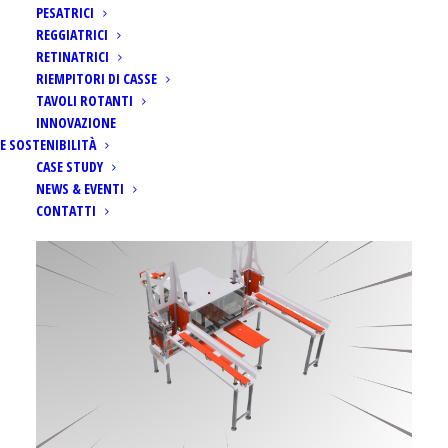
PESATRICI
REGGIATRICI
RETINATRICI
RIEMPITORI DI CASSE
TAVOLI ROTANTI
Home
News
Scorpion: rapidità e massima efficienza
INNOVAZIONE
E SOSTENIBILITÀ
CASE STUDY
NEWS & EVENTI
CONTATTI