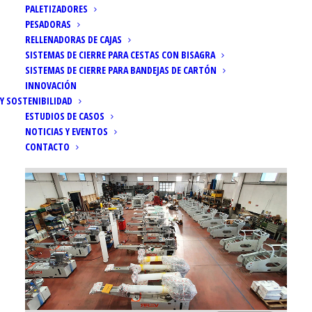
PALETIZADORES
PESADORAS
RELLENADORAS DE CAJAS
SISTEMAS DE CIERRE PARA CESTAS CON BISAGRA
SISTEMAS DE CIERRE PARA BANDEJAS DE CARTÓN
Inicio
Noticias
INNOVACIÓN
Números récord para las máquinas para el envasado
Y SOSTENIBILIDAD
ESTUDIOS DE CASOS
NOTICIAS Y EVENTOS
CONTACTO