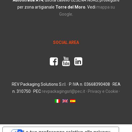
Autostrada
A14
, uscita casello CESENA NORD, proseguire
per zona artigianale
Torre del Moro
.
Vedi
mappa su
Google
.
SOCIAL AREA
REV Packaging Solutions S.r.l. · P. IVA n. 03668390408 · REA
n. 310750 · PEC
revpackagingsrl@pec.it
·
Privacy e Cookie
·