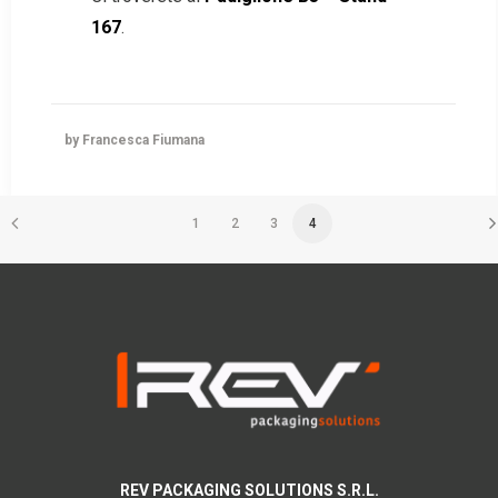
167
.
by Francesca Fiumana
1
2
3
4
REV PACKAGING SOLUTIONS S.R.L.