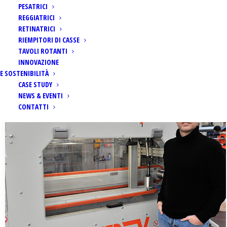
PESATRICI
REGGIATRICI
RETINATRICI
RIEMPITORI DI CASSE
TAVOLI ROTANTI
INNOVAZIONE
E SOSTENIBILITÀ
(
)
Home
Articles Posted by
Pagina 4
CASE STUDY
NEWS & EVENTI
CONTATTI